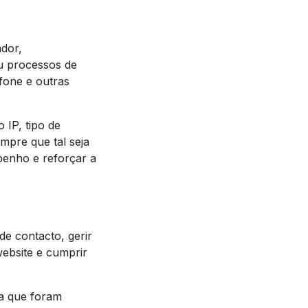
ador,
u processos de
fone e outras
IP, tipo de
empre que tal seja
penho e reforçar a
de contacto, gerir
website e cumprir
ra que foram