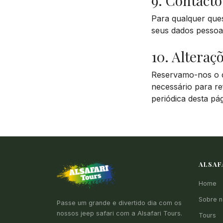
9. Contacto
Para qualquer ques
seus dados pessoai
10. Alteraçõ
Reservamo-nos o di
necessário para re
periódica desta pá
ALSAF
Home
Sobre n
Passe um grande e divertido dia com os
nossos jeep safari com a Alsafari Tours.
Tours