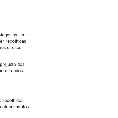
teger os seus
er recolhidas
us direitos
 prejuízo dos
ão de dados.
s recolhidos
do atendimento a