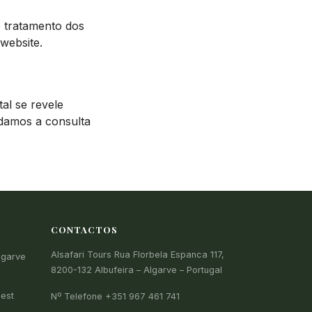
o tratamento dos
 website.
al se revele
ndamos a consulta
CONTACTOS
Alsafari Tours Rua Florbela Espanca 117,
lgarve
8200-132 Albufeira – Algarve – Portugal
nest
Nº Telefone
+351 967 461 741